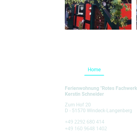
Home
Ferienwohn
Ferienwohnung "Rotes Fachwer
Kerstin Schneider
Zum Hof 20
D - 51570 Windeck-Langenberg
+49 2292 680 414
+49 160 9648 1402