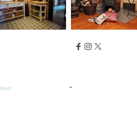
ung
Preise/Leistung
Belegung
Aktivitäten
khaus"
*